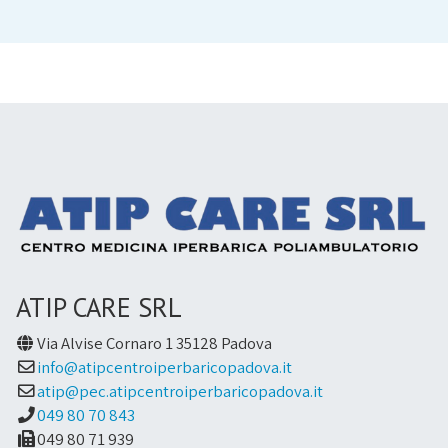
ATIP CARE SRL
Via Alvise Cornaro 1 35128 Padova
info@atipcentroiperbaricopadova.it
atip@pec.atipcentroiperbaricopadova.it
049 80 70 843
049 80 71 939