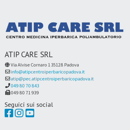
ATIP CARE SRL
Via Alvise Cornaro 1 35128 Padova
info@atipcentroiperbaricopadova.it
atip@pec.atipcentroiperbaricopadova.it
049 80 70 843
049 80 71 939
Seguici sui social