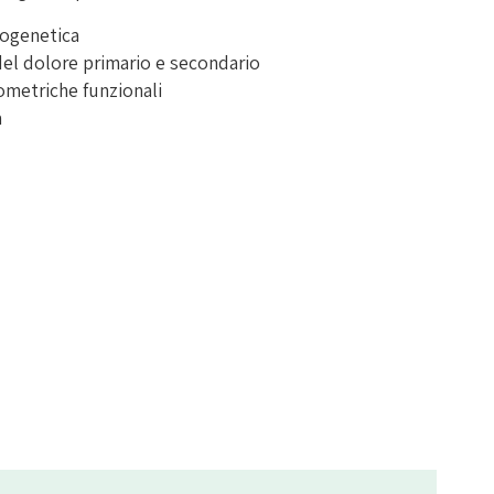
togenetica
 del dolore primario e secondario
ometriche funzionali
a