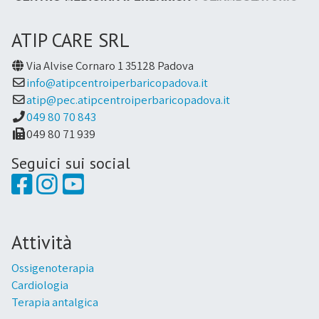
ATIP CARE SRL
Via Alvise Cornaro 1 35128 Padova
info@atipcentroiperbaricopadova.it
atip@pec.atipcentroiperbaricopadova.it
049 80 70 843
049 80 71 939
Seguici sui social
Attività
Ossigenoterapia
Cardiologia
Terapia antalgica