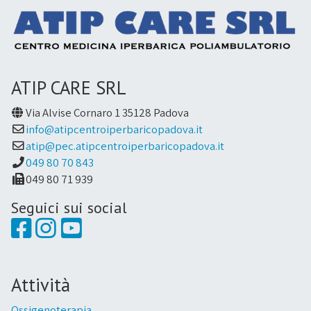
ATIP CARE SRL
Via Alvise Cornaro 1 35128 Padova
info@atipcentroiperbaricopadova.it
atip@pec.atipcentroiperbaricopadova.it
049 80 70 843
049 80 71 939
Seguici sui social
Attività
Ossigenoterapia