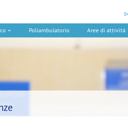
0
ico
Poliambulatorio
Aree di attività
nze