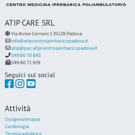
ATIP CARE SRL
Via Alvise Cornaro 1 35128 Padova
info@atipcentroiperbaricopadova.it
atip@pec.atipcentroiperbaricopadova.it
049 80 70 843
049 80 71 939
Seguici sui social
Attività
Ossigenoterapia
Cardiologia
Terapia antalgica