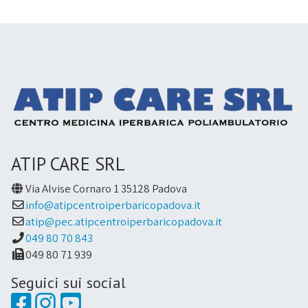
ATIP CARE SRL
Via Alvise Cornaro 1 35128 Padova
info@atipcentroiperbaricopadova.it
atip@pec.atipcentroiperbaricopadova.it
049 80 70 843
049 80 71 939
Seguici sui social