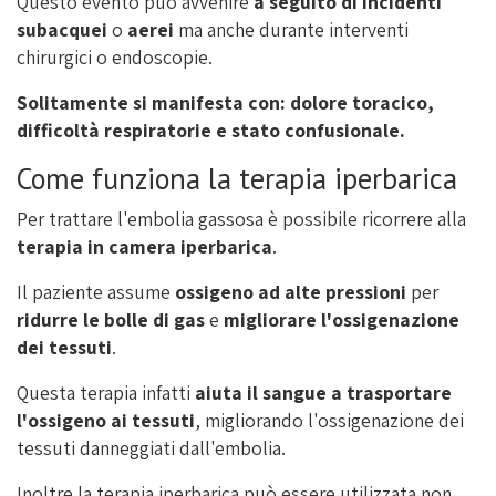
Questo evento può avvenire
a seguito di incidenti
subacquei
o
aerei
ma anche durante interventi
chirurgici o endoscopie.
Solitamente si manifesta con: dolore toracico,
difficoltà respiratorie e stato confusionale.
Come funziona la terapia iperbarica
Per trattare l'embolia gassosa è possibile ricorrere alla
terapia in camera iperbarica
.
Il paziente assume
ossigeno ad alte pressioni
per
ridurre le bolle di gas
e
migliorare l'ossigenazione
dei tessuti
.
Questa terapia infatti
aiuta il sangue a trasportare
l'ossigeno ai tessuti
, migliorando l'ossigenazione dei
tessuti danneggiati dall'embolia.
Inoltre la terapia iperbarica può essere utilizzata non