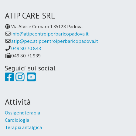
ATIP CARE SRL
Via Alvise Cornaro 1 35128 Padova
info@atipcentroiperbaricopadova.it
atip@pec.atipcentroiperbaricopadova.it
049 80 70 843
049 80 71 939
Seguici sui social
Attività
Ossigenoterapia
Cardiologia
Terapia antalgica