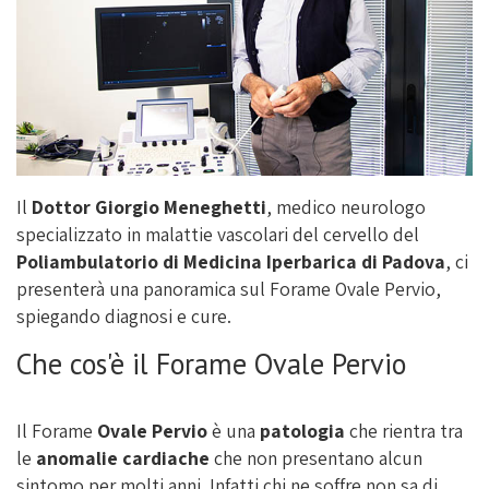
Il
Dottor Giorgio Meneghetti
, medico neurologo
specializzato in malattie vascolari del cervello del
Poliambulatorio di Medicina Iperbarica di Padova
, ci
presenterà una panoramica sul Forame Ovale Pervio,
spiegando diagnosi e cure.
Che cos'è il Forame Ovale Pervio
Il Forame
Ovale Pervio
è una
patologia
che rientra tra
le
anomalie cardiache
che non presentano alcun
sintomo per molti anni. Infatti chi ne soffre non sa di