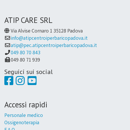
ATIP CARE SRL
Via Alvise Cornaro 1 35128 Padova
info@atipcentroiperbaricopadova.it
atip@pec.atipcentroiperbaricopadova.it
049 80 70 843
049 80 71 939
Seguici sui social
Accessi rapidi
Personale medico
Ossigenoterapia
F.A.Q.