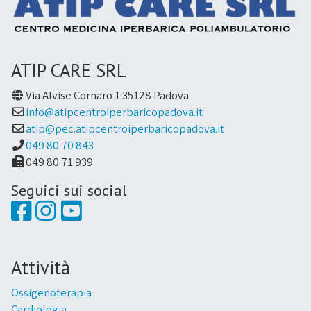
ATIP CARE SRL
Via Alvise Cornaro 1 35128 Padova
info@atipcentroiperbaricopadova.it
atip@pec.atipcentroiperbaricopadova.it
049 80 70 843
049 80 71 939
Seguici sui social
Attività
Ossigenoterapia
Cardiologia