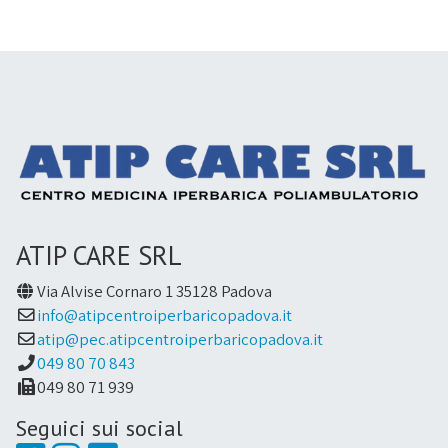
ATIP CARE SRL
Via Alvise Cornaro 1 35128 Padova
info@atipcentroiperbaricopadova.it
atip@pec.atipcentroiperbaricopadova.it
049 80 70 843
049 80 71 939
Seguici sui social